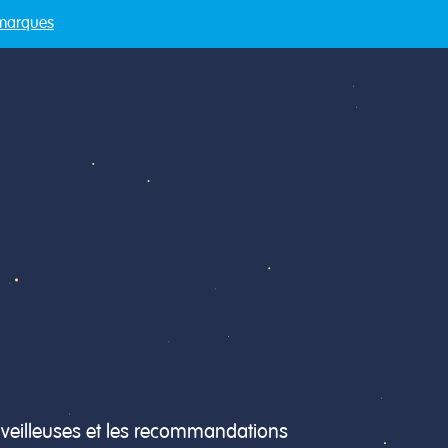
lients
FAQ
Où acheter ?
marques
s veilleuses et les recommandations