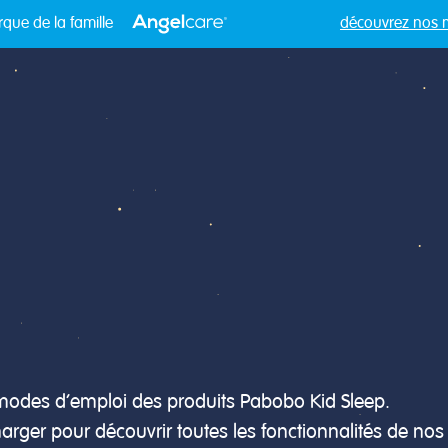
La gamme Pabobo
Qui sommes nous ?
Service C
que de la famille
découvrez nos 
s modes d’emploi des produits Pabobo Kid Sleep.
arger pour découvrir toutes les fonctionnalités de no