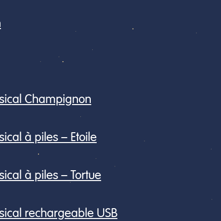
n
musical Champignon
ical à piles – Etoile
ical à piles – Tortue
usical rechargeable USB