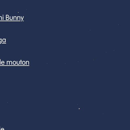
mi Bunny
ga
 le mouton
de