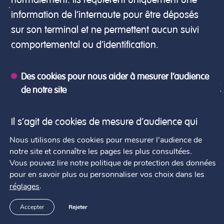
normalement. Ils requièrent uniquement une
information de l’internaute pour être déposés
sur son terminal et ne permettent aucun suivi
comportemental ou d’identification.
Des cookies pour nous aider à mesurer l’audience
de notre site
Il s’agit de cookies de mesure d’audience qui
nous permettent de connaître l’utilisation et les
Nous utilisons des cookies pour mesurer l’audience de
notre site et connaître les pages les plus consultées.
performances de notre site internet et d’en
Vous pouvez lire notre politique de protection des données
améliorer le fonctionnement (par exemple, les
pour en savoir plus ou personnaliser vos choix dans les
pages le plus souvent consultées, le nombre de
.
réglages
visiteurs). Ainsi RSCU Europe peut mesurer
Accepter
Rejeter
l’audience de son site web grâce à des outils