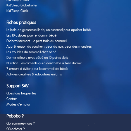
Kid’Sleep Moon
Kid’Sleep Globetrotter
Kid’Sleep Clock
Fiches pratiques
Le bola de grossesse Ilado, un essentiel pour apaiser bébé
Les 10 astuces pour endormir bébé
Endormissement : le petit train du sommeil
Appréhension du coucher : peur du noir, peur des monstres
Les troubles du sommeil chez bébé
Dormir ailleurs avec bébé en 10 points clefs
Nutrition : les aliments qui aident bébé à bien dormir
7 erreurs à éviter pour le sommeil de bébé
Activités créatives & éducatives enfants
Support SAV
Questions fréquentes
Contact
Modes d’emploi
Pabobo ?
Qui sommes-nous ?
Où acheter ?