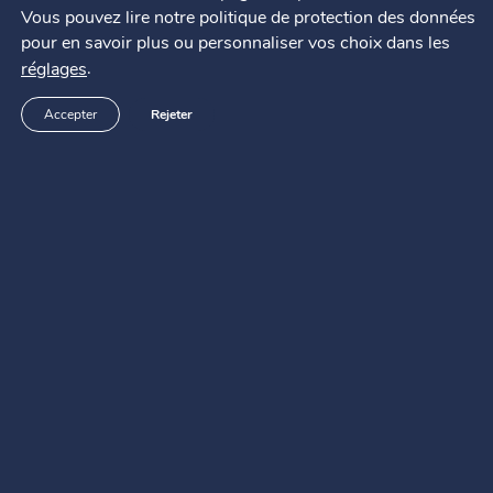
Vous pouvez lire notre politique de protection des données
pour en savoir plus ou personnaliser vos choix dans les
Support SAV
.
réglages
Questions fréquentes
Contact
Accepter
Rejeter
Modes d’emploi
Pabobo ?
Qui sommes-nous ?
Où acheter ?
Mentions légales
Remerciement
Agence web
@2026 - Pabobo