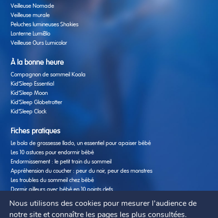
Veilleuse Nomade
Veilleuse murale
Peluches lumineuses Shakies
Lanterne LumiBlo
Veilleuse Ours Lumicolor
À la bonne heure
Compagnon de sommeil Koala
Kid’Sleep Essential
Kid’Sleep Moon
Kid’Sleep Globetrotter
Kid’Sleep Clock
Fiches pratiques
Le bola de grossesse Ilado, un essentiel pour apaiser bébé
Les 10 astuces pour endormir bébé
Endormissement : le petit train du sommeil
Appréhension du coucher : peur du noir, peur des monstres
Les troubles du sommeil chez bébé
Dormir ailleurs avec bébé en 10 points clefs
Nutrition : les aliments qui aident bébé à bien dormir
Nous utilisons des cookies pour mesurer l’audience de
7 erreurs à éviter pour le sommeil de bébé
notre site et connaître les pages les plus consultées.
Activités créatives & éducatives enfants