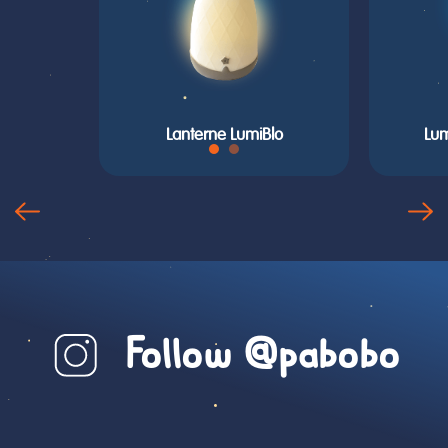
Lanterne LumiBlo
Lum
Follow @pabobo