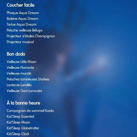
Coucher facile
Phoque Aqua Dream
Baleine Aqua Dream
Tortue Aqua Dream
Peluche veilleuse Béluga
Projecteur d’étoiles Champignon
Projecteur musical
Bon dodo
Veilleuse Little Moon
Veilleuse Nomade
Veilleuse murale
Peluches lumineuses Shakies
Lanterne LumiBlo
Veilleuse Ours Lumicolor
À la bonne heure
Compagnon de sommeil Koala
Kid’Sleep Essential
Kid’Sleep Moon
Kid’Sleep Globetrotter
Kid’Sleep Clock