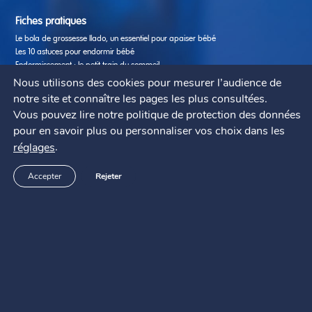
Fiches pratiques
Le bola de grossesse Ilado, un essentiel pour apaiser bébé
Les 10 astuces pour endormir bébé
Endormissement : le petit train du sommeil
Appréhension du coucher : peur du noir, peur des monstres
Nous utilisons des cookies pour mesurer l’audience de
Les troubles du sommeil chez bébé
notre site et connaître les pages les plus consultées.
Dormir ailleurs avec bébé en 10 points clefs
Vous pouvez lire notre politique de protection des données
Nutrition : les aliments qui aident bébé à bien dormir
pour en savoir plus ou personnaliser vos choix dans les
7 erreurs à éviter pour le sommeil de bébé
.
réglages
Activités créatives & éducatives enfants
Support SAV
Accepter
Rejeter
Questions fréquentes
Contact
Modes d’emploi
Pabobo ?
Qui sommes-nous ?
Où acheter ?
Mentions légales
Remerciement