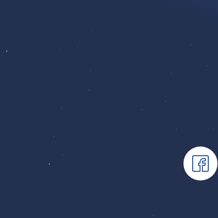
Belgique
Dreambaby Ostende
Torhoutsesteenweg 523
Oostende 8400
Belgique
Dreambaby Namur
Chaussée de Liège 477
Namur 5100
Belgique
Dreambaby Mol
Molderdijk 65-71