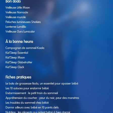
Bon dodo
Veilleuse Little Moon
Veilleuse Nomade
Veilleuse murale
Peluches lumineuses Shakies
Lanterne LumiBlo
Veilleuse Ours Lumicolor
À la bonne heure
Compagnon de sommeil Koala
Kid’Sleep Essential
Kid’Sleep Moon
Kid’Sleep Globetrotter
Kid’Sleep Clock
Fiches pratiques
Le bola de grossesse Ilado, un essentiel pour apaiser bébé
Les 10 astuces pour endormir bébé
Endormissement : le petit train du sommeil
Appréhension du coucher : peur du noir, peur des monstres
Les troubles du sommeil chez bébé
Dormir ailleurs avec bébé en 10 points clefs
Nutrition : les aliments qui aident bébé à bien dormir