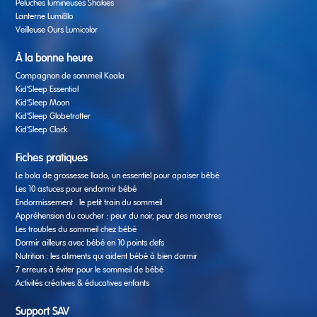
Peluches lumineuses Shakies
Lanterne LumiBlo
Veilleuse Ours Lumicolor
À la bonne heure
Compagnon de sommeil Koala
Kid’Sleep Essential
Kid’Sleep Moon
Kid’Sleep Globetrotter
Kid’Sleep Clock
Fiches pratiques
Le bola de grossesse Ilado, un essentiel pour apaiser bébé
Les 10 astuces pour endormir bébé
Endormissement : le petit train du sommeil
Appréhension du coucher : peur du noir, peur des monstres
Les troubles du sommeil chez bébé
Dormir ailleurs avec bébé en 10 points clefs
Nutrition : les aliments qui aident bébé à bien dormir
7 erreurs à éviter pour le sommeil de bébé
Activités créatives & éducatives enfants
Support SAV