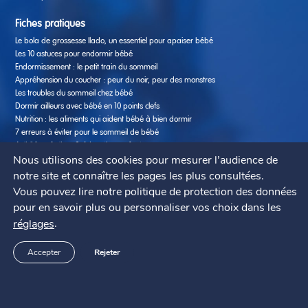
Fiches pratiques
Le bola de grossesse Ilado, un essentiel pour apaiser bébé
Les 10 astuces pour endormir bébé
Endormissement : le petit train du sommeil
Appréhension du coucher : peur du noir, peur des monstres
Les troubles du sommeil chez bébé
Dormir ailleurs avec bébé en 10 points clefs
Nutrition : les aliments qui aident bébé à bien dormir
7 erreurs à éviter pour le sommeil de bébé
Activités créatives & éducatives enfants
Nous utilisons des cookies pour mesurer l’audience de
notre site et connaître les pages les plus consultées.
Support SAV
Vous pouvez lire notre politique de protection des données
Questions fréquentes
Contact
pour en savoir plus ou personnaliser vos choix dans les
Modes d’emploi
.
réglages
Pabobo ?
Accepter
Rejeter
Qui sommes-nous ?
Où acheter ?
Mentions légales
Remerciement