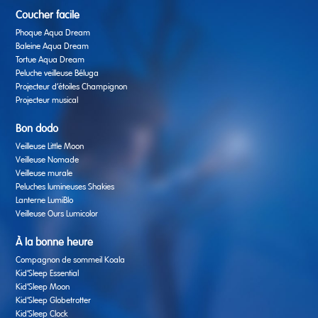
Coucher facile
Phoque Aqua Dream
Baleine Aqua Dream
Tortue Aqua Dream
Peluche veilleuse Béluga
Projecteur d’étoiles Champignon
Projecteur musical
Bon dodo
Veilleuse Little Moon
Veilleuse Nomade
Veilleuse murale
Peluches lumineuses Shakies
Lanterne LumiBlo
Veilleuse Ours Lumicolor
À la bonne heure
Compagnon de sommeil Koala
Kid’Sleep Essential
Kid’Sleep Moon
Kid’Sleep Globetrotter
Kid’Sleep Clock