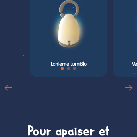
Lanterne LumiBlo
Ve
Pour apaiser et