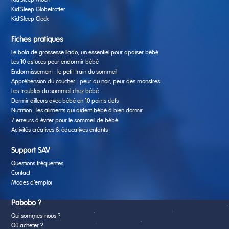
Kid’Sleep Moon
Kid’Sleep Globetrotter
Kid’Sleep Clock
Fiches pratiques
Le bola de grossesse Ilado, un essentiel pour apaiser bébé
Les 10 astuces pour endormir bébé
Endormissement : le petit train du sommeil
Appréhension du coucher : peur du noir, peur des monstres
Les troubles du sommeil chez bébé
Dormir ailleurs avec bébé en 10 points clefs
Nutrition : les aliments qui aident bébé à bien dormir
7 erreurs à éviter pour le sommeil de bébé
Activités créatives & éducatives enfants
Support SAV
Questions fréquentes
Contact
Modes d’emploi
Pabobo ?
Qui sommes-nous ?
Où acheter ?