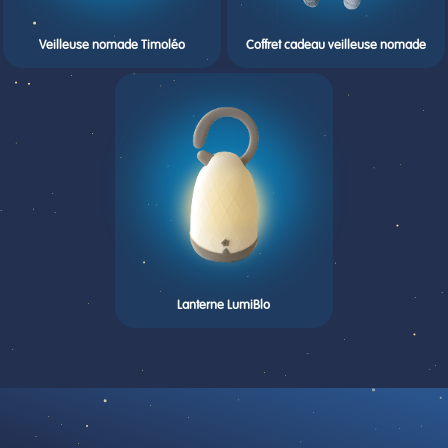
Veilleuse nomade Timoléo
Coffret cadeau veilleuse nomade
Lanterne LumiBlo