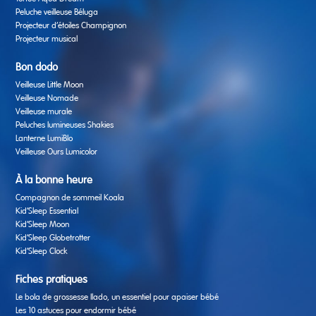
Peluche veilleuse Béluga
Projecteur d’étoiles Champignon
Projecteur musical
Bon dodo
Veilleuse Little Moon
Veilleuse Nomade
Veilleuse murale
Peluches lumineuses Shakies
Lanterne LumiBlo
Veilleuse Ours Lumicolor
À la bonne heure
Compagnon de sommeil Koala
Kid’Sleep Essential
Kid’Sleep Moon
Kid’Sleep Globetrotter
Kid’Sleep Clock
Fiches pratiques
Le bola de grossesse Ilado, un essentiel pour apaiser bébé
Les 10 astuces pour endormir bébé